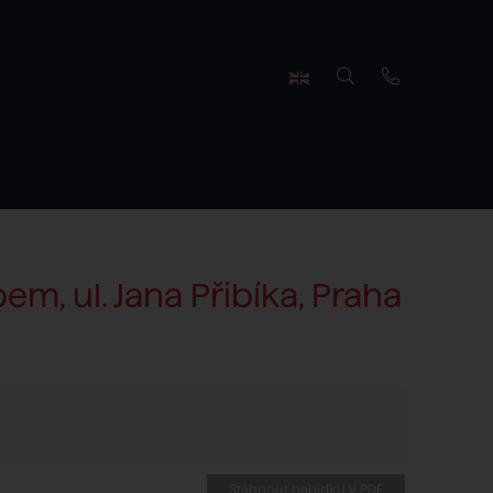
m, ul. Jana Přibíka, Praha
Stáhnout nabídku v PDF