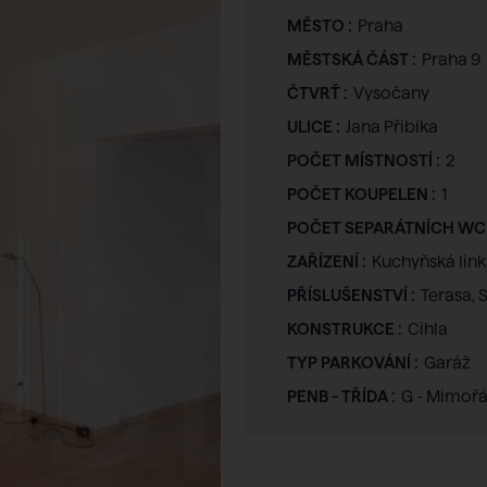
MĚSTO :
Praha
MĚSTSKÁ ČÁST :
Praha 9
ČTVRŤ :
Vysočany
ULICE :
Jana Přibíka
POČET MÍSTNOSTÍ :
2
POČET KOUPELEN :
1
POČET SEPARÁTNÍCH WC 
ZAŘÍZENÍ :
Kuchyňská link
PŘÍSLUŠENSTVÍ :
Terasa, 
KONSTRUKCE :
Cihla
TYP PARKOVÁNÍ :
Garáž
PENB - TŘÍDA :
G - Mimoř