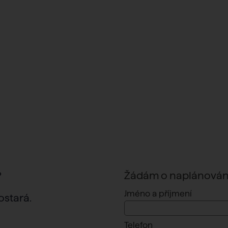
?
Žádám o naplánování
Jméno a příjmení
ostará.
Telefon