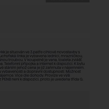
+kk je situován ve 3.patře cihlové novostavby s
kuchyňská linka je vybavena lednicí, mrazničkou,
ou troubou. V koupelně je vana, toaleta zvlášť.
. Telefonní přípojka a internet k dispozici. K bytu
ové stáním jehož cena je již zahrnuta v nájemném.
 vybaveností a dopravní dostupností. Možnost
ájemce. Více dle dohody. Provize ve výši
PENB není k dispozici, proto je uvedena třída G.