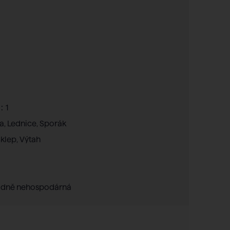
:
1
a, Lednice, Sporák
Sklep, Výtah
ádně nehospodárná