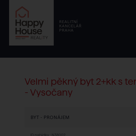
REALITNÍ
KANCELÁŘ
PRAHA
Velmi pěkný byt 2+kk s te
- Vysočany
BYT - PRONÁJEM
ID nabídky :
N38002