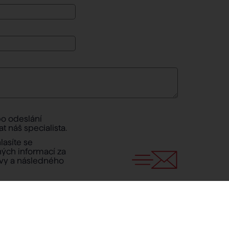
po odeslání
 náš specialista.
asíte se
ých informací za
avy a následného