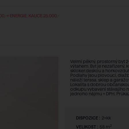
100,-+ ENERGIE, KAUCE 25.000,-
Velmi pěkný, prostorný byt 2
výtahem. Byt je nezařízený, 
skloker.deskou a horkovzdušn
Podlahy jsou plovoucí, dlažba
náleží terasa, sklep a garáž
Lokalita s dobrou občanskou
odkupu vybavení stávajího n
jednoho nájmu + DPH. Průkaz 
DISPOZICE :
2+kk
2
VELIKOST :
58 m