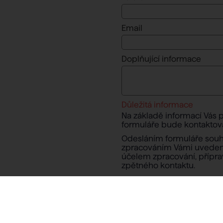
Email
Doplňující informace
Důležitá informace
Na základě informací Vás 
formuláře bude kontaktovat
Odesláním formuláře souhl
zpracováním Vámi uveden
účelem zpracování, přípr
zpětného kontaktu.