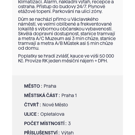
klimatizací. Alarm, nákladní výtah, recepce a
ostraha. Přístup do budovy 24/7. Plynové
etážové topení. Parkování na ulici zóny.
Dům se nachází přímo u Václavského
náměstí, ve velmi oblíbené a frekventované
lokalitě s výbornou občanskou vybaveností.
Skvělá dopravní dostupnost, stanice tramvají
a metra A/C Muzeum asi 3 min chůze, stanice
tramvají a metra A/B Můstek asi 5 min chůze
od domu.
Poplatky se hradí zvlášť, kauce ve výši 50 000
Kč. Provize RK jeden měsíční nájem + DPH.
MĚSTO :
Praha
MĚSTSKÁ ČÁST :
Praha 1
ČTVRŤ :
Nové Město
ULICE :
Opletalova
POČET MÍSTNOSTÍ :
3
PŘÍSLUŠENSTVÍ :
Výtah