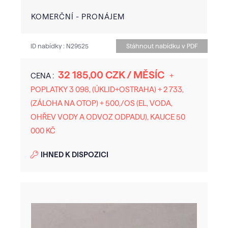
KOMERČNÍ - PRONÁJEM
ID nabídky :
N29525
Stáhnout nabídku v PDF
32 185,00 CZK / MĚSÍC
CENA :
+
POPLATKY 3 098, (ÚKLID+OSTRAHA) + 2 733,
(ZÁLOHA NA OTOP) + 500,/OS (EL, VODA,
OHŘEV VODY A ODVOZ ODPADU), KAUCE 50
000 KČ
IHNED K DISPOZICI