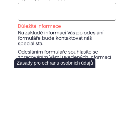
Důležitá informace
Na základě informací Vás po odeslání
formuláře bude kontaktovat náš
specialista.
Odesláním formuláře souhlasíte se
zpracováním Vámi uvedených informací
za účelem zpracování, přípravy a
Zásady pro ochranu osobních údajů
následného zpětného kontaktu.
SECTION (FOOTER) (ARTICLE)