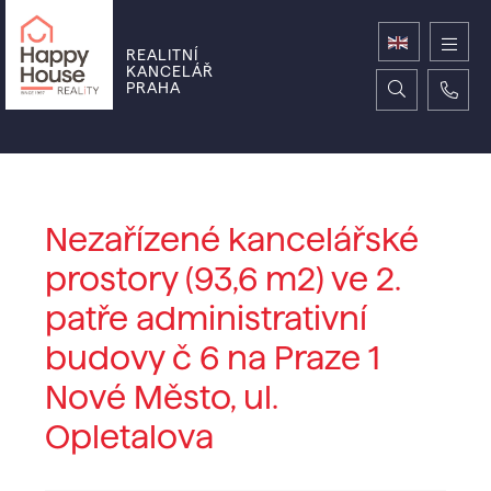
REALITNÍ
KANCELÁŘ
PRAHA
Nezařízené kancelářské
prostory (93,6 m2) ve 2.
patře administrativní
budovy č 6 na Praze 1
Nové Město, ul.
Opletalova