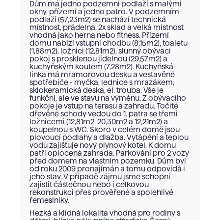
Dům má jedno podzemní podlaží s malými
okny, přízemí a jedno patro. V podzemním
podlaží (57,23m2) se nachází technická
místnost, prádelna, 2x sklad a velká místnost
vhodná jako herna nebo fitness. Přízemí
domu nabízí vstupní chodbu (8,15m2), toaletu
(1,88m2), ložnici (12,81m2), slunný obývací
pokoj s prosklenou jídelnou (29,57m2) a
kuchyňským koutem (7,28m2). Kuchyňská
linka má mramorovou desku a vestavěné
spotřebiče - myčka, lednice s mrazákem,
sklokeramická deska, el. trouba. Vše je
funkční, ale ve stavu na výměnu. Z obývacího
pokoje je vstup na terasu a zahradu. Točité
dřevěné schody vedou do 1. patra se třemi
ložnicemi (12,81m2, 20,30m2 a 12,21m2) a
koupelnou s WC. Skoro v celém domě jsou
plovoucí podlahy a dlažba. Vytápění a teplou
vodu zajišťuje nový plynový kotel. K domu
patří oplocená zahrada. Parkování pro 2 vozy
před domem na vlastním pozemku. Dům byl
od roku 2009 pronajímán a tomu odpovídá i
jeho stav. V případě zájmu jsme schopni
zajistit částečnou nebo i celkovou
rekonstrukci přes prověřené a spolehlivé
řemeslníky.
Hezká a klidná lokalita vhodná pro rodiny s