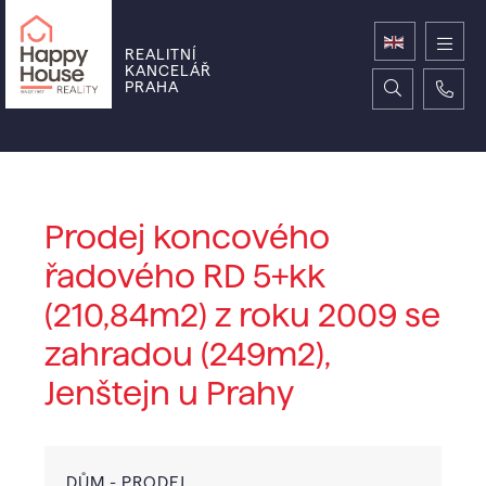
REALITNÍ
KANCELÁŘ
PRAHA
Prodej koncového
řadového RD 5+kk
(210,84m2) z roku 2009 se
zahradou (249m2),
Jenštejn u Prahy
DŮM - PRODEJ