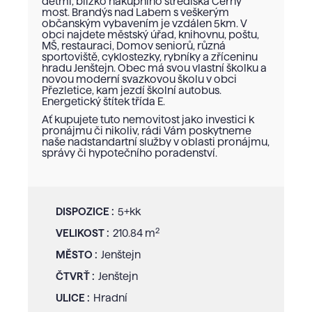
dětmi, blízko nákupního střediska Černý
most. Brandýs nad Labem s veškerým
občanským vybavením je vzdálen 5km. V
obci najdete městský úřad, knihovnu, poštu,
MŠ, restauraci, Domov seniorů, různá
sportoviště, cyklostezky, rybníky a zříceninu
hradu Jenštejn. Obec má svou vlastní školku a
novou moderní svazkovou školu v obci
Přezletice, kam jezdí školní autobus.
Energetický štítek třída E.
Ať kupujete tuto nemovitost jako investici k
pronájmu či nikoliv, rádi Vám poskytneme
naše nadstandartní služby v oblasti pronájmu,
správy či hypotečního poradenství.
DISPOZICE :
5+kk
2
VELIKOST :
210.84 m
MĚSTO :
Jenštejn
ČTVRŤ :
Jenštejn
ULICE :
Hradní